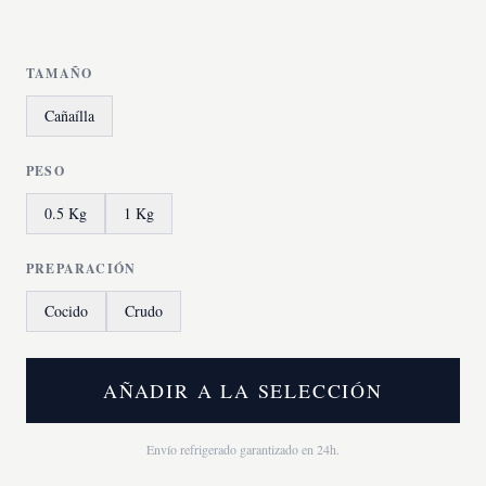
TAMAÑO
Cañaílla
PESO
0.5 Kg
1 Kg
PREPARACIÓN
Cocido
Crudo
AÑADIR A LA SELECCIÓN
Envío refrigerado garantizado en 24h.